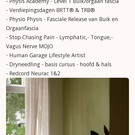
- Physis Academy - Level 1 Buik/orgaan fascia
- Verdiepingsdagen BRTT® & TRB®
- Physio Physis - Fasciale Release van Buik en
Orgaanfascia
- Stop Chasing Pain - Lymphatic,- Tongue,-
Vagus Nerve MOJO
- Human Garage Lifestyle Artist
- Dryneedling - basis cursus - hoofd & hals
- Redcord Neurac 1&2